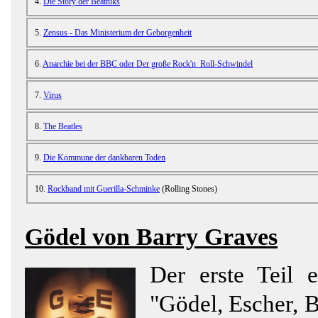
4.
Die Story der Beatniks
5.
Zensus - Das Ministerium der Geborgenheit
6.
Anarchie bei der BBC oder Der große Rock'n Roll-Schwindel
7.
Virus
8.
The Beatles
9.
Die Kommune der dankbaren Toden
10.
Rockband mit Guerilla-Schminke
(Rolling Stones)
Gödel von Barry Graves
Der erste Teil
"Gödel, Escher, 