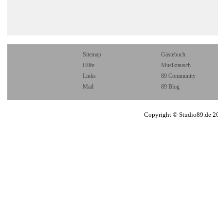
Sitemap
Gästebuch
Hilfe
Musiktausch
Links
89 Community
Mail
89 Blog
Copyright © Studio89.de 2