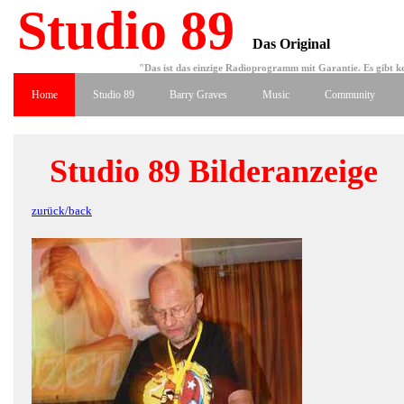
Studio 89
Das Original
"Das ist das einzige Radioprogramm mit Garantie. Es gibt ke
Home
Studio 89
Barry Graves
Music
Community
Studio 89 Bilderanzeige
zurück/back